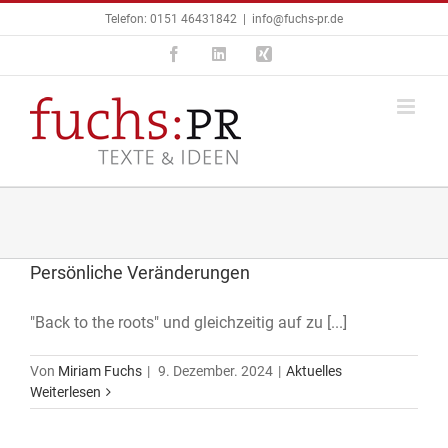
Zum
Telefon:
0151 46431842
|
info@fuchs-pr.de
Inhalt
Facebook
LinkedIn
Xing
springen
Persönliche Veränderungen
"Back to the roots" und gleichzeitig auf zu [...]
Von
Miriam Fuchs
|
9. Dezember. 2024
|
Aktuelles
Weiterlesen